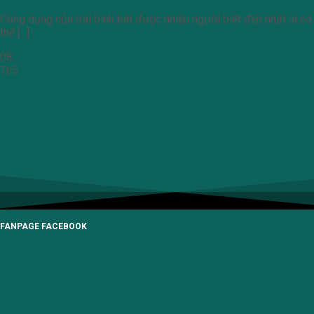
Công dụng của trái bình bát được nhiều người biết đến nhất là có
thể [...]
08
Th5
SẢN PHẨM B2B
SẢN PHẨM B2C
DỊCH VỤ GIA CÔNG
FANPAGE FACEBOOK