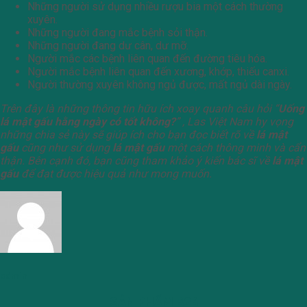
Những người sử dụng nhiều rượu bia một cách thường
xuyên.
Những người đang mắc bệnh sỏi thận.
Những người đang dư cân, dư mỡ.
Người mắc các bệnh liên quan đến đường tiêu hóa.
Người mắc bệnh liên quan đến xương, khớp, thiếu canxi.
Người thường xuyên không ngủ được, mất ngủ dài ngày.
Trên đây là những thông tin hữu ích xoay quanh câu hỏi “
Uống
lá mật gấu hằng ngày có tốt không?
” , Las Việt Nam hy vọng
những chia sẻ này sẽ giúp ích cho bạn đọc biết rõ về
lá mật
gấu
cũng như sử dụng
lá mật gấu
một cách thông minh và cẩn
thận.
Bên cạnh đó, bạn cũng tham khảo ý kiến bác sĩ về
lá mật
gấu
để đạt được hiệu quả như mong muốn.
admin
SẢN PHẨM B2B