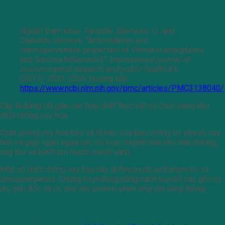
Tính chất chống oxy hóa
Nguồn tham khảo: Farombi, Ebenezer O., and
Olatunde Owoeye. “Antioxidative and
chemopreventive properties of Vernonia amygdalina
and Garcinia biflavonoid.”
International journal of
environmental research and public health
8.6
(2011): 2533-2555. Đường dẫn:
https://www.ncbi.nlm.nih.gov/pmc/articles/PMC3138040/
Cây lá đắng rất giàu các hợp chất thực vật có chức năng như
chất chống oxy hóa.
Chất chống oxy hóa bảo vệ tế bào của bạn chống lại stress oxy
hóa và giúp ngăn ngừa các rối loạn chuyển hóa như tiểu đường,
ung thư và bệnh tim mạch, mạch vành.
Một số chất chống oxy hóa này là flavonoid, axit phenolic và
sesquiterpenes. Chúng hoạt động bằng cách loại bỏ các gốc tự
do, giải độc và ức chế các protein phản ứng với căng thẳng.
Chữa bệnh sốt rét