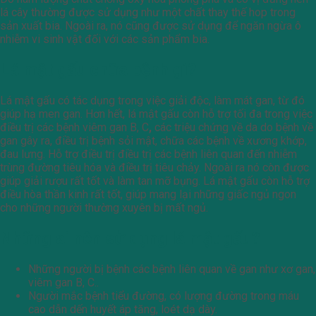
lá cây thường được sử dụng như một chất thay thế hop trong
sản xuất bia. Ngoài ra, nó cũng được sử dụng để ngăn ngừa ô
nhiễm vi sinh vật đối với các sản phẩm bia.
Lá mật gấu chữa bệnh gì?
Lá mật gấu có tác dụng trong việc giải độc, làm mát gan, từ đó
giúp hạ men gan. Hơn hết, lá mật gấu còn hỗ trợ tối đa trong việc
điều trị các bệnh viêm gan B, C
,
các triệu chứng về da do bệnh về
gan gây ra, điều trị bệnh sỏi mật, chữa các bệnh về xương khớp,
đau lưng. Hỗ trợ điều trị điều trị các bệnh liên quan đến nhiễm
trùng đường tiêu hóa và điều trị tiêu chảy. Ngoài ra nó còn được
giúp giải rượu rất tốt và làm tan mỡ bụng. Lá mật gấu còn hỗ trợ
điều hòa thần kinh rất tốt, giúp mang lại những giấc ngủ ngon
cho những người thường xuyên bị mất ngủ.
Những ai nên sử dụng lá mật gấu?
Những người bị bệnh các bệnh liên quan về gan như xơ gan,
viêm gan B, C..
Người mắc bệnh tiểu đường, có lượng đường trong máu
cao dẫn dến huyết áp tăng, loét dạ dày.