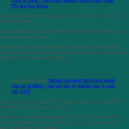
bằng lá đắng - Trung tâm Nghiên cứu Khu vực Châu
Phi, Đại học Kyoto
Lá đắng đã được sử dụng trong y học cổ truyền châu Phi để
điều trị giun sán.
Và các nghiên cứu gần đây ở tinh tinh và khỉ đột đã chứng minh
cho những tuyên bố này.
Một nghiên cứu của Tanzania cho thấy những con tinh tinh bị
nhiễm giun đã được chữa khỏi hoàn toàn các triệu chứng (đau dạ
dày, tiêu chảy) sau khi ăn lá đắng.
Lá mật gấu giúp kháng khuẩn
Nguồn tham khảo:
Nghiên cứu hoạt tính kháng khuẩn
của cây lá đắng - Tạp chí Sky về Nghiên cứu Vi sinh
vật, 2015
Trong y học cổ đại châu Phi, lá đắng đã được sử dụng để điều
trị nhiễm trùng do vi khuẩn và nấm.
Một nghiên cứu trong ống nghiệm cho thấy chất chiết xuất từ ​​
nước của lá đắng ức chế sự phát triển của
S.aureus
và
E.coli
-
hai loại vi khuẩn truyền nhiễm.