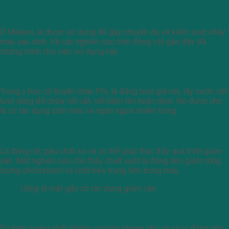
Tác dụng oxytocic
Ở Malawi, lá được sử dụng để gây chuyển dạ và kiểm soát chảy
máu sau sinh. Và các nghiên cứu trên động vật gần đây đã
chứng minh cho việc sử dụng này.
Điều trị vết thương
Trong y học cổ truyền châu Phi, lá đắng tươi giã nát, lấy nước cốt
tươi dùng để chữa vết cắt, vết bầm tím hoặc nhọt. Nó được cho
là có tác dụng cầm máu và ngăn ngừa nhiễm trùng.
Giảm cân
Lá đắng rất giàu chất xơ và có thể giúp thúc đẩy quá trình giảm
cân. Một nghiên cứu cho thấy chiết xuất lá đắng làm giảm tổng
lượng cholesterol và chất béo trung tính trong máu.
Uống lá mật gấu có tác dụng giảm cân
Sản xuất bia
Do hàm lượng chất chống oxy hóa phong phú và có vị đắng nên