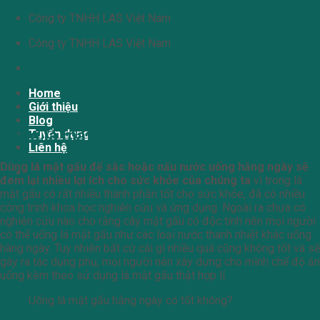
Chuyển
Công ty TNHH LAS Việt Nam
đến
Công ty TNHH LAS Việt Nam
nội
dung
Home
Giới thiệu
Blog
Uống lá mật gấu hằng ngày có tốt không?
Tuyển dụng
Liên hệ
Dùng lá mật gấu để sắc hoặc nấu nước uống hằng ngày sẽ
Giỏ hàng
đem lại nhiều lợi ích cho sức khỏe của chúng ta
vì trong lá
mật gấu có rất nhiều thành phần tốt cho sức khỏe, đã có nhiều
công trình khoa học nghiên cứu và ứng dụng. Ngoài ra chưa có
nghiên cứu nào cho rằng cây mật gấu có độc tính nên mọi người
có thể uống lá mật gấu như các loại nước thanh nhiệt khác uống
hàng ngày. Tuy nhiên bất cứ cái gì nhiều quá cũng không tốt và sẽ
gây ra tác dụng phụ, mọi người nên xây dựng cho mình chế độ ăn
uống kèm theo sử dụng lá mật gấu thật hợp lí.
Uống lá mật gấu hằng ngày có tốt không?