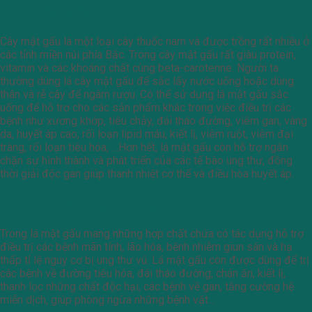
Cây mật gấu là cây gì?
Cây mật gấu là một loại cây thuốc nam và được trồng rất nhiều ở
các tỉnh miền núi phía Bắc. Trong cây mật gấu rất giàu protein,
vitamin và các khoáng chất cùng beta-carotenne. Người ta
thường dùng lá cây mật gấu để sắc lấy nước uống hoặc dùng
thân và rễ cây để ngâm rượu. Có thể sử dụng lá mật gấu sắc
uống để hỗ trợ cho các sản phẩm khác trong việc điều trị các
bệnh như xương khớp, tiêu chảy, đái tháo đường, viêm gan, vàng
da, huyết áp cao, rối loạn lipid máu, kiết lị, viêm ruột, viêm đại
tràng, rối loạn tiêu hóa, …Hơn hết, lá mật gấu còn hỗ trợ ngăn
chặn sự hình thành và phát triển của các tế bào ung thư, đồng
thời giải độc gan giúp thanh nhiệt cơ thể và điều hòa huyết áp.
Lá mật gấu có tác dụng gì?
Trong lá mật gấu mang những hợp chất chứa có tác dụng hỗ trợ
điều trị các bệnh mãn tính, lão hóa, bệnh nhiễm giun sán và hạ
thấp tỉ lệ nguy cơ bị ung thư vú. Lá mật gấu còn được dùng để trị
các bệnh về đường tiêu hóa, đái tháo đường, chán ăn, kiết lị,
thanh lọc những chất độc hại, các bệnh về gan, tăng cường hệ
miễn dịch, giúp phòng ngừa những bệnh vặt…