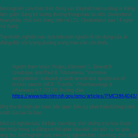
Một nghiên cứu khác trên động vật đã phát hiện ra rằng lá đắng
làm giảm đáng kể lượng đường trong máu lúc đói, cholesterol
toàn phần, chất béo trung tính và LDL-Cholesterol sau 14 ngày
sử dụng.
Tuy nhiên, nghiên cứu dựa trên con người về tác dụng của lá
đắng đối với lượng đường trong máu vẫn còn thiếu.
Ngăn ngừa ung thư
Nguồn tham khảo: Yedjou, Clement G., Ernest B.
Izevbigie, and Paul B. Tchounwou. “Vernonia
amygdalina—induced growth arrest and apoptosis of
breast cancer (MCF-7) cells.”
Pharmacology &
pharmacy
4.1 (2013). Đường dẫn:
https://www.ncbi.nlm.nih.gov/pmc/articles/PMC3864043/
Ung thư là một căn bệnh liên quan đến sự phát triển không kiểm
soát của các tế bào.
Một số nghiên cứu đã báo cáo rằng chất chống oxy hóa được
tìm thấy trong lá đắng có thể giúp tiêu diệt các gốc tự do gây
ung thư. Một nghiên cứu trên ống nghiệm báo cáo rằng chất chiết