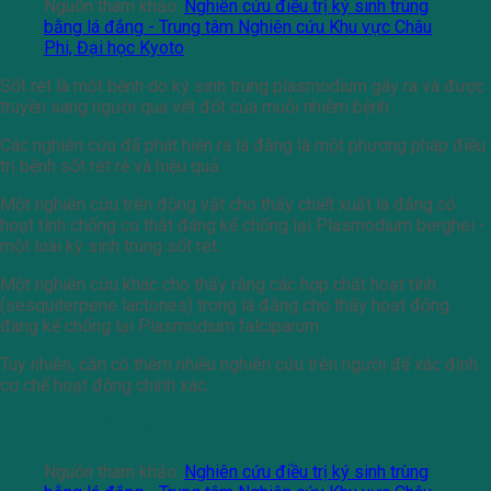
Nguồn tham khảo:
Nghiên cứu điều trị ký sinh trùng
bằng lá đắng - Trung tâm Nghiên cứu Khu vực Châu
Phi, Đại học Kyoto
Sốt rét là một bệnh do ký sinh trùng plasmodium gây ra và được
truyền sang người qua vết đốt của muỗi nhiễm bệnh.
Các nghiên cứu đã phát hiện ra lá đắng là một phương pháp điều
trị bệnh sốt rét rẻ và hiệu quả.
Một nghiên cứu trên động vật cho thấy chiết xuất lá đắng có
hoạt tính chống co thắt đáng kể chống lại Plasmodium berghei -
một loài ký sinh trùng sốt rét.
Một nghiên cứu khác cho thấy rằng các hợp chất hoạt tính
(sesquiterpene lactones) trong lá đắng cho thấy hoạt động
đáng kể chống lại Plasmodium falciparum.
Tuy nhiên, cần có thêm nhiều nghiên cứu trên người để xác định
cơ chế hoạt động chính xác.
Điều trị nhiễm ký sinh trùng
Nguồn tham khảo:
Nghiên cứu điều trị ký sinh trùng