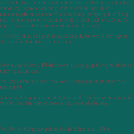
xuất từ ​​lá đắng ức chế sự phát triển của các tế bào ung thư trên
vòm họng. Nghiên cứu cũng phát hiện ra hai hợp chất
(vernomygdin và vernodalin) có tác dụng chống ung thư. Trong
một nghiên cứu khác trên ống nghiệm, chiết xuất từ ​​lá đắng đã
ngăn chặn sự phát triển của các tế bào khối u vú.
Tuy nhiên, chưa có nghiên cứu và ứng dụng thực tế trên người.
Do vậy cần thận trọng khi sử dụng
Tăng cường chức năng tiêu hóa
Hàm lượng chất xơ dồi dào trong lá đắng giúp hỗ trợ tiêu hóa và
ngăn ngừa táo bón.
Trái cây và rau quả giàu chất xơ được khuyến khích cho tất cả
mọi người.
Ngoài ra, thực phẩm giàu chất xơ và chất chống oxy hóa giúp hỗ
trợ tiêu hóa đều đặn và bảo vệ sức khỏe hệ tiêu hóa.
Các công dụng khác của lá mật gấu
Sau đây là những công dụng truyền thống của lá đắng: