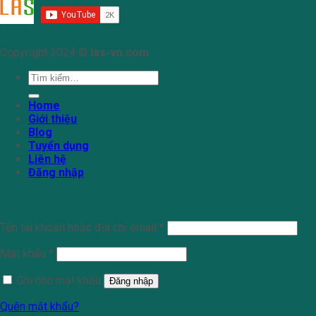
Copyright 2024 ©
las-vn.com
Tìm
kiếm:
Home
Giới thiệu
Blog
Tuyển dụng
Liên hệ
Đăng nhập
Đăng nhập
Tên tài khoản hoặc địa chỉ email
*
Mật khẩu
*
Ghi nhớ mật khẩu
Đăng nhập
Quên mật khẩu?