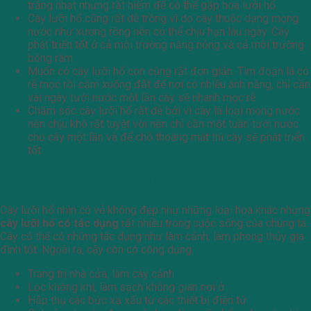
trắng nhạt nhưng rất hiếm để có thể gặp hoa lưỡi hổ.
Cây lưỡi hổ cũng rất dễ trồng vì do cây thuộc dạng mọng
nước như xương rồng nên có thể chịu hạn lâu ngày. Cây
phát triển tốt ở cả môi trường nắng nóng và cả môi trường
bóng râm.
Muốn có cây lưỡi hổ con cũng rất đơn giản. Tìm đoạn lá có
rễ mọc rồi cắm xuống đất để nơi có nhiều ánh nắng, chỉ cần
vài ngày tưới nước một lần cây sẽ nhanh mọc rễ.
Chăm sóc cây lưỡi hổ rất dễ bởi vì cây là loại mọng nước
nên chịu khô rất tuyệt vời nên chỉ cần một tuần tưới nước
cho cây một lần và để chỗ thoáng mát thì cây sẽ phát triển
tốt.
Cây lưỡi hổ có tác dụng gì?
Cây lưỡi hổ nhìn có vẻ không đẹp như những loại hoa khác nhưng
cây lưỡi hổ có tác dụng
rất nhiều trong cuộc sống của chúng ta.
Cây có thể có những tác dụng như làm cảnh, làm phong thủy gia
đình tốt. Ngoài ra, cây còn có công dụng:
Trang trí nhà cửa, làm cây cảnh
Lọc không khí, làm sạch không gian nơi ở
Hấp thụ các bức xạ xấu từ các thiết bị điện tử