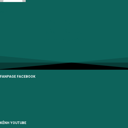
admin
SẢN PHẨM B2B
SẢN PHẨM B2C
DỊCH VỤ GIA CÔNG
FANPAGE FACEBOOK
KÊNH YOUTUBE