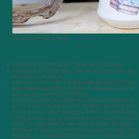
cây lưỡi hổ có tác dụng gì
Giới thiệu sơ lược về cây lưỡi hổ
Cây lưỡi hổ có tên khoa học: Sansevieria trifasciata
Cây còn có một số tên khác: lưỡi cọp, hổ vĩ, lan đuôi cọp,
lưỡi mèo hay là cây rắn,…
Cây lưỡi hổ có rất nhiều loài khác nhau gần hơn 65-70 loài
khác nhau và cây lưỡi hổ có tổ tiên ở vùng nhiệt đới. Và là
loại cây cùng họ hàng với măng tây.
Lưỡi hổ là loại cây mọc thành bụi, một bụi có khoảng hơn
5-6 lá và lá mọc thẳng đứng. Lá cây thuộc loại mọng nước
cao và dài từ 20-50cm và rộng từ 4-10cm, lá có hình dạng
lả lưỡi giáo hẹp và mọc ôm vào nhau. Lá có màu xanh đậm
và có viền xung quanh lá màu vàng ngà từ gốc đến ngọn,
trơn nhẵn và không có gân lá. Cây có hoa mọc từ gốc đâm
thẳng lên và có hoa thành từng chùm, có 6 cánh mềm, màu