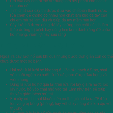
Gel của cây còn được sử dụng làm mỹ phẩm cho các chị
em phụ nữ
Tinh chất của cây thì được đưa vào chế biến thành nước
rửa chén để không có nhiều hóa chất làm khô da tay của
chị em mà sẽ làm dịu và giúp da tay mềm mịn hơn.
Cây lưỡi hổ được dùng để lấy những tinh chất của lá làm
thảo dưỡng trị bệnh hay dùng làm kem đánh răng để chữa
hôi miệng, viêm lợi hay sâu răng.
Những bài thuốc từ cây lưỡi hổ
Ngoài ra cây lưỡi hổ sau khi qua những bước đơn giản còn có thể
chữa được một số bệnh:
Hái một ít lá lưỡi hổ khoảng 6-12g rửa sạch để ráo, nhai
với muối ngậm và nuốt từ từ sẽ giảm được đau họng và
viêm họng
Dùng lá lưỡi hổ hơ qua lại trên lửa, rồi lấy giã ra nước lọc
lấy nước, bỏ vào chai nhỏ vào tai. Làm như trên sẽ giúp
thuyên giảm bệnh mũ tai.
Bởi cây có tính sát khuẩn nên có thể giã nát là ra để đắp
lên vùng bị bỏng (phỏng), hay vết cháy nắng để làm dịu vết
thương.