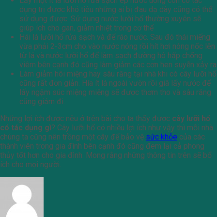
Lấy một ít lá lưỡi hổ rửa sạch ép nước uống còn có tác
dụng trị được khó tiêu những ai bị đau dạ dày cũng có thể
sử dụng được. Sử dụng nước lưỡi hổ thường xuyên sẽ
giúp ích cho gan, giảm nhiệt trong cơ thể
Hái lá lưỡi hổ rửa sạch và để ráo nước. Sau đó thái miếng
vừa phải 2-3cm cho vào nước nóng rồi hít hơi nóng nốc lên
từ lá và nước lưỡi hổ để làm sạch đường hô hấp chống
viêm bên cạnh đó cũng làm giảm các cơn hen suyễn xảy ra
Làm giảm hôi miệng hay sâu răng tại nhà khi có cây lưỡi hổ
cũng rất đơn giản. Hía ít lá ngoài vườn rồi giã lấy nước để
lấy ngậm súc miệng miệng sẽ được thơm tho và sâu răng
cũng giảm đi.
Những lợi ích được nêu ở trên bài cho ta thấy được
cây lưỡi hổ
có tác dụng gì
? Cây lưỡi hổ có nhiều lợi ích như vậy thì mỗi nhà
chúng ta cũng nên trồng một cây để bảo vệ
sức khỏe
của các
thành viên trong gia đình bên cạnh đó cũng đem lại cả phong
thủy tốt hơn cho gia đình. Mong rằng những thông tin trên sẽ bổ
ích cho mọi người.