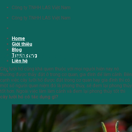
Chuyển
Công ty TNHH LAS Việt Nam
đến
Công ty TNHH LAS Việt Nam
nội
dung
Home
Giới thiệu
Blog
Cây lưỡi hổ có tác dụng gì?
Tuyển dụng
Liên hệ
Cây lưỡi hổ cũng khá quen thuộc với mọi người hiện nay nó
Giỏ hàng
thường được thấy đặt ở trong cơ quan, gia đình để làm cảnh. Bên
cạnh việc cây lưỡi hổ được đặt trong cơ quan hay gia đình thì có
một số người quan niệm đó là phong thủy, sẽ đem lại phong thủy
tốt hơn. Ngoài việc làm làm cảnh và đem lại phong thủy tốt thì
cây lưỡi hổ có tác dụng gì?