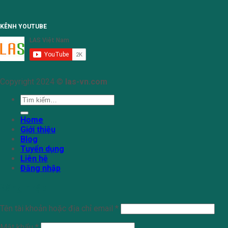
KÊNH YOUTUBE
Copyright 2024 ©
las-vn.com
Tìm
kiếm:
Home
Giới thiệu
Blog
Tuyển dụng
Liên hệ
Đăng nhập
Đăng nhập
Tên tài khoản hoặc địa chỉ email
*
Mật khẩu
*