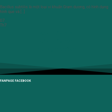
Bacillus subtilis là một loại vi khuẩn Gram dương, có hình dạng
hình que và [...]
07
Th7
SẢN PHẨM B2B
SẢN PHẨM B2C
DỊCH VỤ GIA CÔNG
FANPAGE FACEBOOK