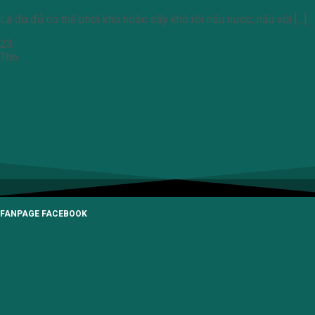
Lá đu đủ có thể phơi khô hoặc sấy khô rồi nấu nước, nấu với [...]
23
Th6
SẢN PHẨM B2B
SẢN PHẨM B2C
DỊCH VỤ GIA CÔNG
FANPAGE FACEBOOK