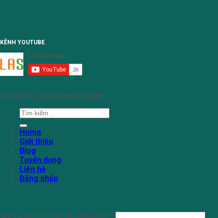
KÊNH YOUTUBE
Copyright 2024 ©
las-vn.com
Tìm
kiếm:
Home
Giới thiệu
Blog
Tuyển dụng
Liên hệ
Đăng nhập
Đăng nhập
Tên tài khoản hoặc địa chỉ email
*