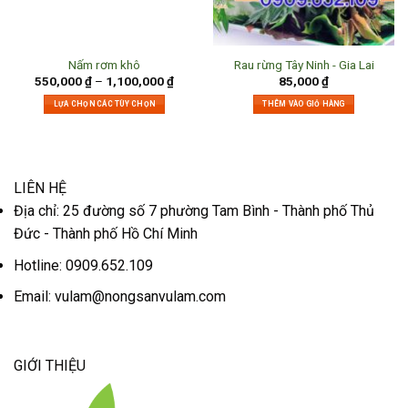
Nấm rơm khô
Rau rừng Tây Ninh - Gia Lai
550,000
₫
–
1,100,000
₫
85,000
₫
LỰA CHỌN CÁC TÙY CHỌN
THÊM VÀO GIỎ HÀNG
LIÊN HỆ
Địa chỉ: 25 đường số 7 phường Tam Bình - Thành phố Thủ
Đức - Thành phố Hồ Chí Minh
Hotline: 0909.652.109
Email:
vulam@nongsanvulam.com
GIỚI THIỆU