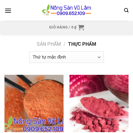
Skip
to
content
GIỎ HÀNG /
0
₫
SẢN PHẨM
/
THỰC PHẨM