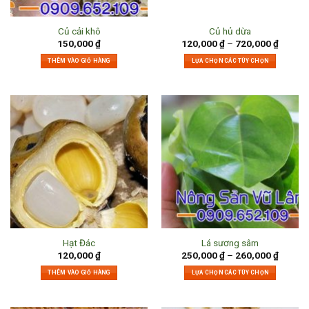
Củ cải khô
Củ hủ dừa
150,000
₫
120,000
₫
–
720,000
₫
THÊM VÀO GIỎ HÀNG
LỰA CHỌN CÁC TÙY CHỌN
Hạt Đác
Lá sương sâm
120,000
₫
250,000
₫
–
260,000
₫
THÊM VÀO GIỎ HÀNG
LỰA CHỌN CÁC TÙY CHỌN