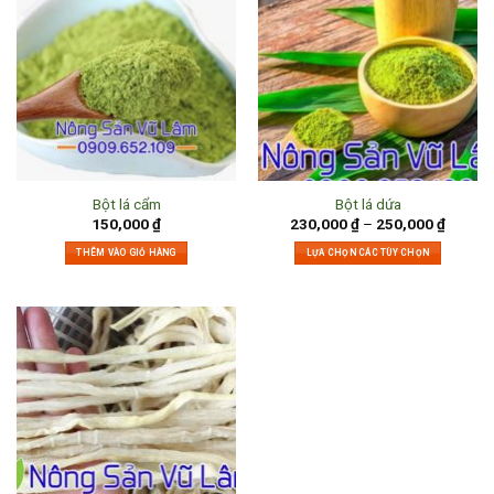
Bột lá cẩm
Bột lá dứa
150,000
₫
230,000
₫
–
250,000
₫
THÊM VÀO GIỎ HÀNG
LỰA CHỌN CÁC TÙY CHỌN