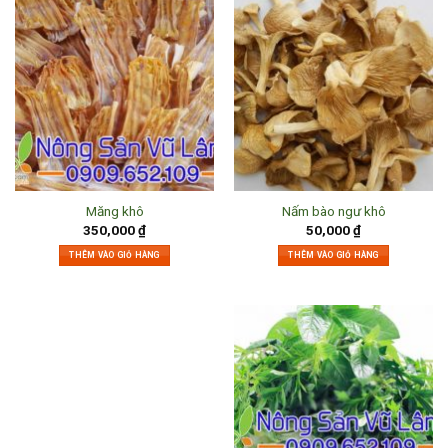
Măng khô
Nấm bào ngư khô
350,000
₫
50,000
₫
THÊM VÀO GIỎ HÀNG
THÊM VÀO GIỎ HÀNG