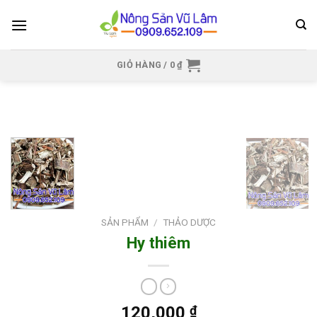
Skip
to
content
GIỎ HÀNG /
0
₫
SẢN PHẨM
/
THẢO DƯỢC
Hy thiêm
120,000
₫