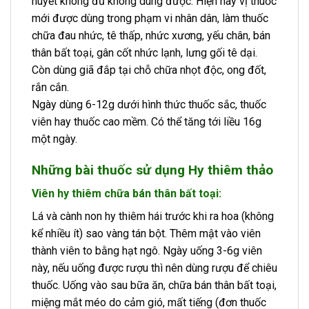
huyết không đủ không dùng được. Hiện nay vị thuốc
mới được dùng trong phạm vi nhân dân, làm thuốc
chữa đau nhức, tê thấp, nhức xương, yếu chân, bán
thân bất toại, gân cốt nhức lạnh, lưng gối tê dại.
Còn dùng giã đắp tại chỗ chữa nhọt độc, ong đốt,
rắn cắn.
Ngày dùng 6-12g dưới hình thức thuốc sắc, thuốc
viên hay thuốc cao mềm. Có thể tăng tới liều 16g
một ngày.
Những bài thuốc sử dụng Hy thiêm thảo
Viên hy thiêm chữa bán thân bất toại:
Lá và cành non hy thiêm hái trước khi ra hoa (không
kể nhiều ít) sao vàng tán bột. Thêm mật vào viên
thành viên to bằng hạt ngô. Ngày uống 3-6g viên
này, nếu uống được rượu thì nên dùng rượu để chiêu
thuốc. Uống vào sau bữa ăn, chữa bán thân bất toại,
miệng mắt méo do cảm gió, mất tiếng (đơn thuốc