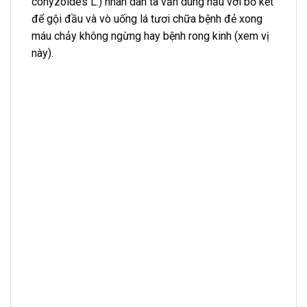
conyzoides L.) nhân dân ta vẫn dùng nấu với bồ kết
để gội đầu và vò uống lá tươi chữa bệnh đẻ xong
máu chảy không ngừng hay bệnh rong kinh (xem vị
này).