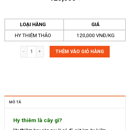
LOẠI HÀNG
GIÁ
HY THIÊM THẢO
120,000 VNĐ/KG
Hy thiêm số lượng
THÊM VÀO GIỎ HÀNG
MÔ TẢ
Hy thiêm là cây gì?