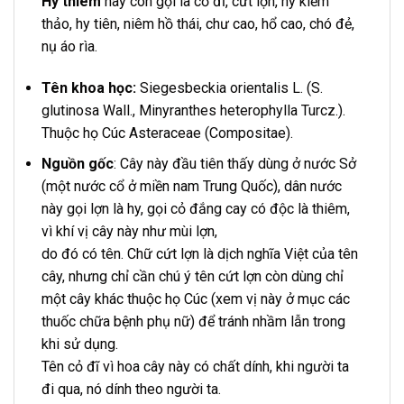
Hy thiêm
hay còn gọi là cỏ đĩ, cứt lợn, hy kiểm
thảo, hy tiên, niêm hồ thái, chư cao, hổ cao, chó đẻ,
nụ áo rìa.
Tên khoa học:
Siegesbeckia orientalis L. (S.
glutinosa Wall., Minyranthes heterophylla Turcz.).
Thuộc họ Cúc Asteraceae (Compositae).
Nguồn gốc
: Cây này đầu tiên thấy dùng ở nước Sở
(một nước cổ ở miền nam Trung Quốc), dân nước
này gọi lợn là hy, gọi cỏ đắng cay có độc là thiêm,
vì khí vị cây này như mùi lợn,
do đó có tên. Chữ cứt lợn là dịch nghĩa Việt của tên
cây, nhưng chỉ cần chú ý tên cứt lợn còn dùng chỉ
một cây khác thuộc họ Cúc (xem vị này ở mục các
thuốc chữa bệnh phụ nữ) để tránh nhầm lẫn trong
khi sử dụng.
Tên cỏ đĩ vì hoa cây này có chất dính, khi người ta
đi qua, nó dính theo người ta.