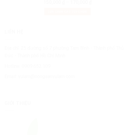
150,000
₫
–
170,000
₫
LỰA CHỌN CÁC TÙY CHỌN
LIÊN HỆ
Địa chỉ: 25 đường số 7 phường Tam Bình - Thành phố Thủ
Đức - Thành phố Hồ Chí Minh
Hotline: 0909.652.109
Email:
vulam@nongsanvulam.com
GIỚI THIỆU