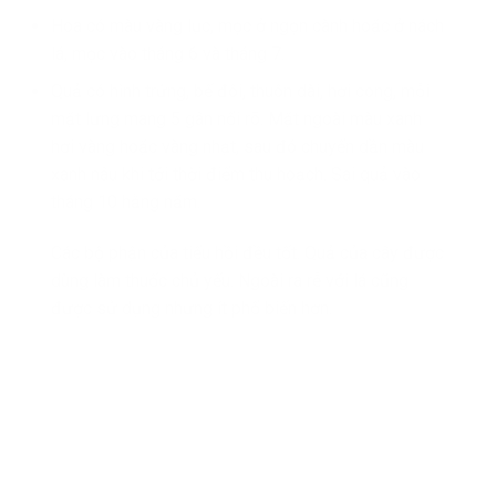
Hoa có màu vàng lục, mọc ở ngọn cành hoặc ở nách
lá, mọc vào tháng 6 và tháng 7.
Quả có hình trứng, bế đôi, thuôn dài, hơi cong, mỗi
mặt lưng mang 5 gân nổi rõ. Mặt ngoài màu xanh
hơi vàng hoặc vàng nhạt, sau đó chuyển dần màu
xanh nâu khi tới thời điểm thu hoạch. Sai quả vào
tháng 10 hằng năm.
Các bộ phận của tiểu hồi đều tốt. Quả của cây được
dùng làm thuốc chủ yếu. Ngoài ra rễ với lá cũng
được sử dụng nhưng ít phổ biến hơn.