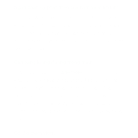
Ngăn chặn sự phát triển của nấm và vi khuẩn:
Hợp chất Anethole trong tiểu hồi có đặc tính kháng
khuẩn mạnh để ngăn ngừa nhiễm trùng, ức chế sự
phát triển của nấm và vi khuẩn, bao gồm các vi
khuẩn gây bệnh về da, bệnh tả, nhiễm trùng nặng do
bệnh tiêu chảy,…
Cân bằng lượng đường trong máu:
Thành phần hoạt chất
Anethole
trong tiểu hồi, có
khả năng kiểm soát được lượng đường trong máu
khi kết hợp với chế độ ăn uống lành mạnh. Giảm
lượng đường trong máu cao bằng cách thay đổi
mức độ của một số enzyme quan trọng, tăng
cường chức năng của các tế bào tuyến tụy sản xuất
Insulin.
Có thể giảm viêm: