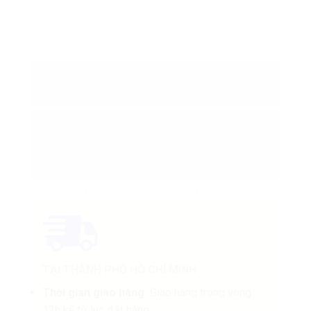
THÔNG TIN BỔ SUNG
GIÁ TIỂU HỒI: 150,000 VNĐ/KG
GIÁ BỘT TIỂU HỒI: 160,000
VNĐ/KG
PHƯƠNG THỨC GIAO HÀNG
TẠI THÀNH PHỐ HỒ CHÍ MINH
Thời gian giao hàng:
Giao hàng trong vòng
12h kể từ lúc đặt hàng.