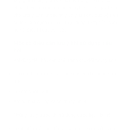
suy, giảm niệu, giảm co thắt do trong tiểu hồi có
chứa nhiều tinh dầu có tác dụng kích thích gây tê tại
chỗ tương tự như bạc hà giúp giảm đau cục bộ trên
cơ thể. Bên cạnh đó còn được dùng để trị cảm cúm,
ho gà, điều trị các cơn sốt,…
Một số điều cần lưu ý khi sử dụng tiểu
hồi
Khi dùng tiểu hồi, cần phải tránh các đối tượng sau:
Phụ nữ đang mang thai hoặc cho con bú bằng sữa
mẹ.
Trẻ em dưới 12 tuổi.
Âm hư hỏa vương và có chứng nhiệt.
Những lưu ý trước khi sử dụng dược liệu tiểu hồi:
Tránh nhầm lẫn tiểu hồi với quả hồi có độc (Illicium