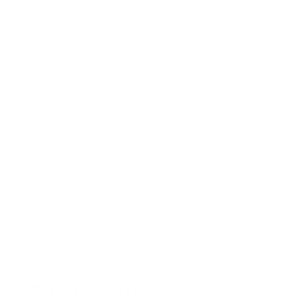
cây tiểu hồi
Thành phần hóa học