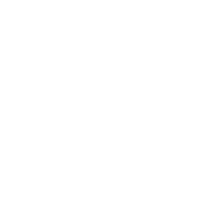
Viêm được coi là một phản ứng bình thường của hệ
miễn dịch để chống lại các chấn thương và nhiễm
trùng. Tuy nhiên, mức độ viêm kéo dài sẽ ảnh
hưởng gián tiếp đến các bệnh mãn tính, chẳng hạn
như bệnh tim, ung thư và tiểu đường. Theo nghiên
cứu, tiểu hồi rất giàu chất chống oxy hóa, sẽ làm
giảm viêm và ngăn ngừa tổn hại do sự oxy hóa gây
ra.
Điều trị bệnh viêm gan:
Kết quả thử nghiệm trên chuột cho thấy, tiểu hồi có
khả năng tái tạo tế bào gan mới. Điều này là một tin
vui cho những ai đang bị xơ gan do rượu bia mà
không muốn điêu trị bằng phương pháp Tây y.
Giảm đau:
Giảm các chứng đau bụng do bị lạnh, sỏi niệu, thận