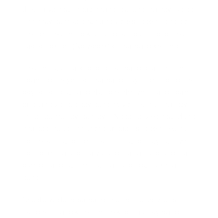
điều trị và ngăn ngừa những loại ung thư này. Do có
tính nhạy cảm và phản ứng với estrogen trong cơ
thể, nên tiểu hồi có khả năng làm giảm công hiệu
của tamoxifen (Nolvadex) khi sử dụng kết hợp.
Tiểu hồi hầu như không có tác dụng phụ, nên mọi
người có thể yên tâm sử dụng. Tuy nhiên, nó có thể
gây ra các phản ứng, đặc biệt đối với những người
bị dị ứng với các cây cùng họ với tiểu hồi như: cây
thì là, rau mùi tây, cần tây,… Ngoài ra, việc hoạt động
như các thuộc tính tương tự của Estrogen, tiểu hồi
có thể làm nặng thêm các tình trạng nhạy cảm với
hormone như ung thư vú, ung thư tử cung, ung thư
buồng trứng, lạc nội mạc tử cung hoặc u xơ tử
cung.
Nếu đã và đang sử dụng tiểu hồi mà có phát sinh
các biến chứng khiến cơ thể khó chịu, hãy dừng