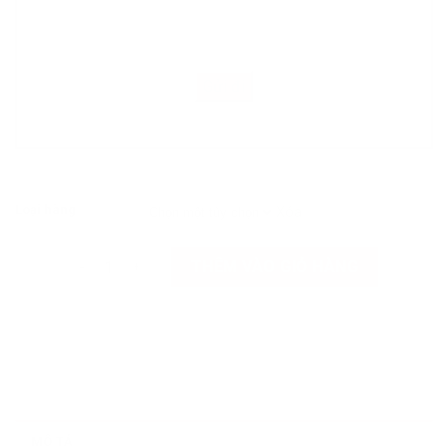
Loại hàng
Xóa
Tiểu hồi số lượng
THÊM VÀO GIỎ HÀNG
MÔ TẢ