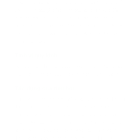
Tiểu hồi chứa hàm lượng chất dinh dưỡng cao, chủ
yếu là tinh dầu (2-6%). Tinh dầu lại chứa 50-60%
anethol, estragol, các carbur terpen, còn có một
ceton terpen là fenchon. Còn có các vitamin (A, B8,
B9, C) và các nguyên tố C, Ca, P, K, S, Fe. Rễ chứa
0,3% chất béo.
Tính vị quy kinh
Đông y nhận định rằng, quả tiểu hồi có vị đắng cay,
mùi thơm, tính ôn. Quy vào kinh can, thận, tỳ và vị.
Tác dụng của tiểu hồi
Trước khi được biết đến với khả năng có thể điều trị
được các căn bệnh, thì tiểu hồi đã được sử dụng
thường xuyên như một gia vị nhân tạo trong thực
phẩm. Bên cạnh đó, hồi hương còn được sử dụng
rất nhiều trong kỹ nghệ bánh kẹo, dùng làm kem
đánh răng,…Vậy trong Đông y, tiểu hồi được ứng