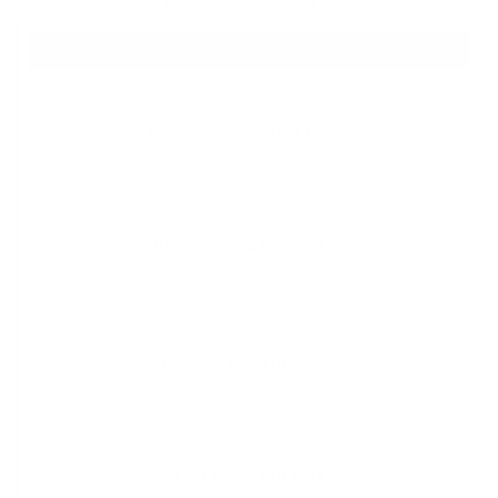
ĐĂNG KÝ NHẬN BÁO GIÁ SỈ
Bạn cần mua gì (bắt buộc)
Số điện thoại của bạn (bắt buộc)
Địa chỉ của bạn (bắt buộc)
Khối lượng cần mua