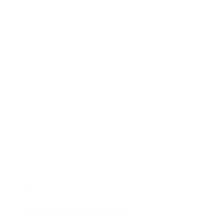
cây tiểu hồi
Tiểu hồi phân bố ở đâu?