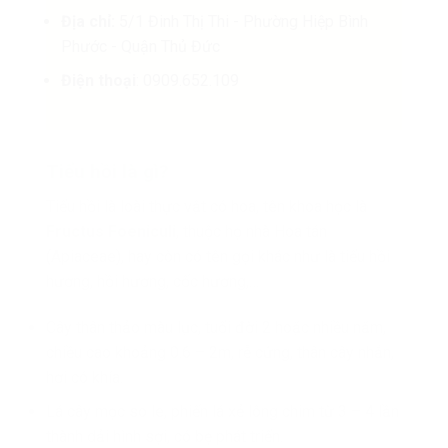
Địa chỉ:
5/1 Đinh Thị Thi - Phường Hiệp Bình
Phước - Quận Thủ Đức
Điện thoại
: 0909.652.109
Tiểu hồi là gì?
Tiểu hồi là loài thực vật có hoa, tên khoa học là
Fructus Foeniculi
, thuộc họ nhà Hoa tán
(Apiaceae), hay còn có tên gọi khác như là tiểu hồi
hương, hồi hương, cốc hương,…
Cây thân thảo màu lục, tuổi đời 2 hoặc nhiều năm,
chiều cao khoảng 0.6 – 2m, rễ cứng, thân cây nhẵn,
hơi có khía.
Lá cây mọc so le, phiến lá xẻ lông chim từ 3 – 4 lần
thành dải hình sợi, có bẹ phát triển.