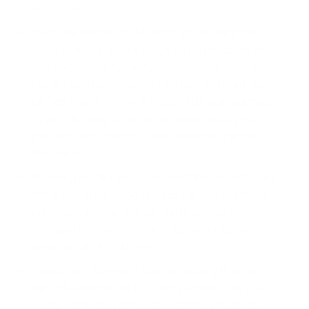
religiosum).
Dược liệu tiểu hồi có thể làm giảm tác dụng của
thuốc tránh thai chứa estrogen. Tiểu hồi có thể có
một số tác dụng tương tự như estrogen, nhưng
không mạnh bằng thuốc tránh thai, nên khi sử dụng
kết hợp tiểu hồi có thể làm giảm hiệu quả của thuốc.
Vì vậy, nếu đang sử dụng loại dược liệu này, hãy
phối hợp thêm các biện pháp ngừa thai khác như
bao cao su.
Số lượng lớn tiểu hồi có các hoạt tính như estrogen,
nên sử dụng bài thuốc từ dược liệu này có thể lảm
giảm tác dụng của một số loại thuốc bao gồm
estrogen liên hợp (Premarin), Estradiol, Ethinyl
estradiol và các loại khác.
Tamoxifen (Nolvadex): Một số loại ung thư nhạy
cảm với estrogen, bị ảnh hưởng do hormone trong
cơ thể. Tamoxifen (Nolvadex) được sử dụng để