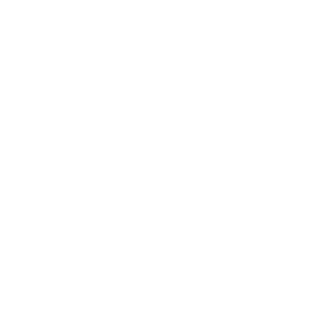
dụng trong chữa trị các loại bệnh nào?
Chống loét dạ dày:
Tinh dầu của hồi hương có tác dụng tăng tiết dịch vị
dạ dày, kích thích trung tiện và tăng nhu động ruột,
có thể làm giảm và ngăn ngừa loét dạ dày bảo vệ
dạ dày khỏi những tổn thương không mong muốn.
Mặc khác, tiểu hồi có đặc tính ấm còn làm giảm
tình trạng biếng ăn, ăn không tiêu, buồn nôn, ăn
không ngon miệng.
Điều trị ung thư nhiếp hộ tuyến:
Do có các hoạt tính giống với Estrogen nên có khả
năng hỗ trợ khả tốt trong việc làm giảm ung thư
nhiếp hộ tuyến. Ngoài ra, còn có thể sử dụng tiểu
hồi để làm giảm các triệu chứng trong thời kì mãn
kinh, bế kinh, rong kinh, kinh nguyệt không đều,…