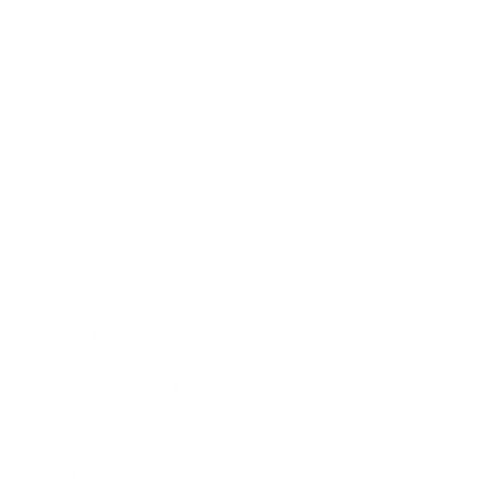
summary/foeniculum-vulgare-miller-subsp-
vulgare-var-dulce-miller-thellung-fructus-fennel-
fruit-sweet-hmpc_en.pdf
https://www.ema.europa.eu/en/documents/herbal-
report/assessment-report-foeniculum-vulgare-
miller_en.pdf
About admin
View all posts by admin
Trọng lượng
N/A
Bột, Nguyên hạt
Loại hàng
SẢN PHẨM TƯƠNG TỰ