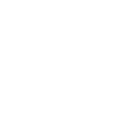
ngay và trao đổi thêm ý kiến của các bác sĩ chuyên
khoa để tránh những trường hợp xấu nhất xảy ra.
Tiểu hồi
là một loại gia vị và dược liệu sử dụng khá
phổ biến, tuy nhiên để tránh tình trạng xảy ra các
phản ứng không mong muốn với thuốc, bạn nên
tham khảo ý kiến bác sĩ trước khi thực hiện phương
thuốc với loại dược liệu này.
Với những chia sẻ trên đây, mong rằng các bạn đã
có thêm cho mình những kiến thức mới về loại thảo
dược quen thuộc này, nâng cao tầm hiểu biết của
bản thân để có thể sáng suốt lựa chọn được những
bài thuốc hiệu quả giúp cải thiện cho sức khỏe của
bản thân và gia đình bạn đọc nhé!
Thông tin được tham khảo tại:
https://www.ema.europa.eu/en/documents/herbal-