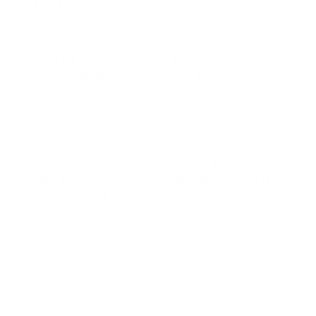
Tiểu hồi
mọc hoang ở nhiều nơi có khí hậu mát mẻ,
đặc biệt là vùng Địa Trung Hải. Tuy nhiên chúng
phát triển mạnh và có nguồn gốc từ Trung Quốc, chủ
yếu ở tỉnh Cam Túc, Nội Mông, Sơn Tây và Liêu
Ninh. Ở Việt Nam, cây cũng được trồng ở một số
địa phương nhưng số lượng không nhiều.
Thu hoạch ngay khi quả chín (vừa ngả sang màu
xanh nâu). Sau khi hái về, để quả ở một nơi thoáng
khí cho quả chín dần dần. Với những quả đã ngả
sang màu nâu hoàn toàn, thu hái toàn bộ và cột lại
thành bó. Sau đó đập bỏ vỏ để lấy quả.