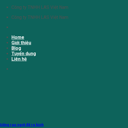
Chuyển
Công ty TNHH LAS Việt Nam
đến
Công ty TNHH LAS Việt Nam
nội
dung
Home
Giới thiệu
Blog
Tuyển dụng
Liên hệ
Giỏ hàng
Uống rau ngót để ra kinh