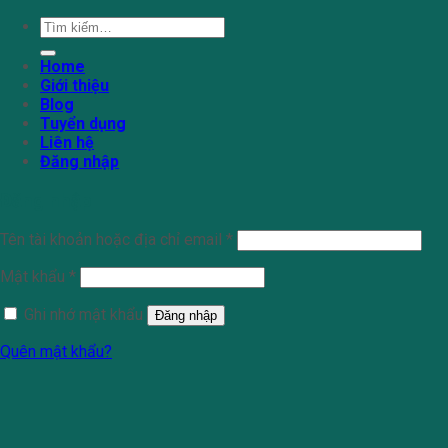
Tìm
kiếm:
Home
Giới thiệu
Blog
Tuyển dụng
Liên hệ
Đăng nhập
Đăng nhập
Tên tài khoản hoặc địa chỉ email
*
Mật khẩu
*
Ghi nhớ mật khẩu
Đăng nhập
Quên mật khẩu?